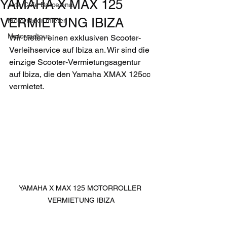
YAMAHA X MAX 125
Jota Café Barcelona
VERMIETUNG IBIZA
Motorräder mieten
Motorradtour
Wir bieten einen exklusiven Scooter-
Verleihservice auf Ibiza an. Wir sind die 
einzige Scooter-Vermietungsagentur 
auf Ibiza, die den Yamaha XMAX 125cc 
vermietet.
YAMAHA X MAX 125 MOTORROLLER 
VERMIETUNG IBIZA